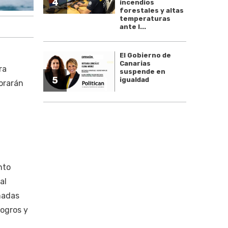
4
incendios
forestales y altas
temperaturas
ante l...
El Gobierno de
Canarias
ra
suspende en
5
igualdad
orarán
nto
al
ñadas
logros y