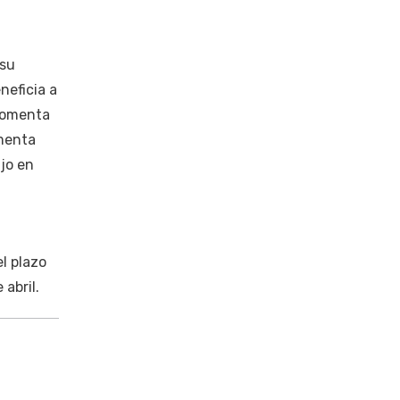
 su
neficia a
 comenta
omenta
ajo en
el plazo
abril.