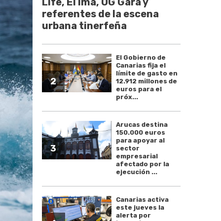
Life, El Ima, OG Gara y
referentes de la escena
urbana tinerfeña
El Gobierno de
Canarias fija el
límite de gasto en
2
12.912 millones de
euros para el
próx...
Arucas destina
150.000 euros
para apoyar al
3
sector
empresarial
afectado por la
ejecución ...
Canarias activa
este jueves la
alerta por