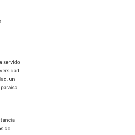
e
a servido
iversidad
dad, un
 paraíso
rtancia
os de