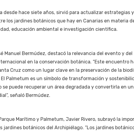
a desde hace siete años, sirvió para actualizar estrategias y
tre los jardines botánicos que hay en Canarias en materia d
idad, educación ambiental e investigación científica.
sé Manuel Bermúdez, destacó la relevancia del evento y del
ernacional en la conservación botánica. “Este encuentro h
Santa Cruz como un lugar clave en la preservación de la biod
 El Palmetum es un símbolo de transformación y sostenibili
se puede recuperar un área degradada y convertirla en un
ial”, señaló Bermúdez.
l Parque Marítimo y Palmetum, Javier Rivero, subrayó la impo
s jardines botánicos del Archipiélago. “Los jardines botánic