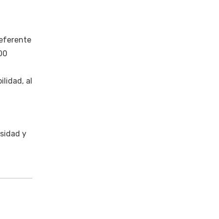
referente
00
lidad, al
sidad y