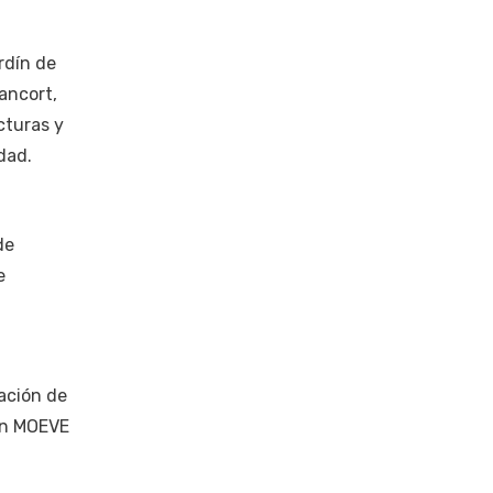
rdín de
ancort,
cturas y
dad.
de
e
ación de
ión MOEVE