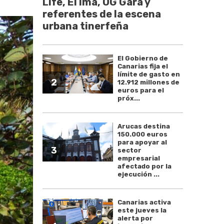
Life, El Ima, OG Gara y
referentes de la escena
urbana tinerfeña
El Gobierno de
Canarias fija el
límite de gasto en
2
12.912 millones de
euros para el
próx...
Arucas destina
150.000 euros
para apoyar al
3
sector
empresarial
afectado por la
ejecución ...
Canarias activa
este jueves la
alerta por