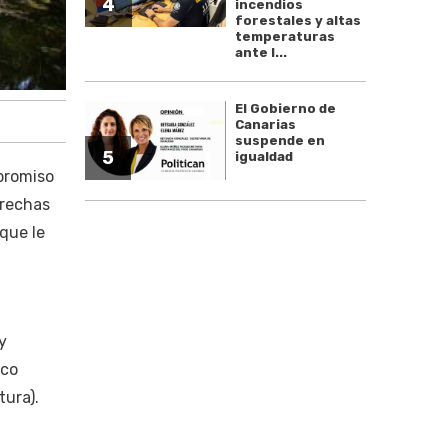
4
incendios
forestales y altas
temperaturas
ante l...
El Gobierno de
Canarias
suspende en
5
igualdad
promiso
trechas
que le
y
ico
tura).