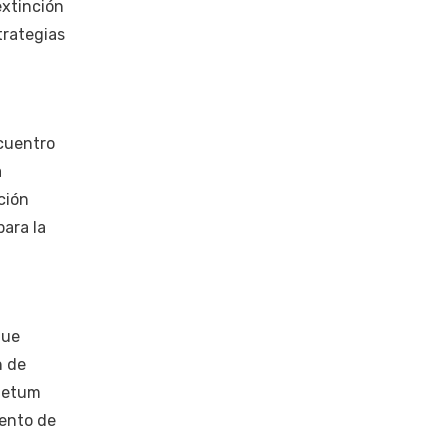
extinción
trategias
cuentro
a
ción
para la
que
n de
lmetum
iento de