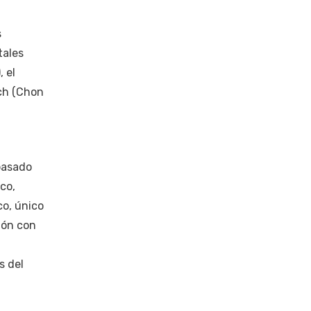
s
tales
 el
och (Chon
pasado
co,
co, único
ión con
s del