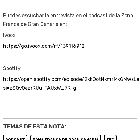
Puedes escuchar la entrevista en el podcast de la Zona
Franca de Gran Canaria en:
Ivoox
https://go.ivoox.com/rf/139116912
Spotify
https://open.spotify.com/episode/2kkOotNkmkMkGMwsL
si=zSQv0ezrRUu-TAUxW_7R-g
TEMAS DE ESTA NOTA:
PODCAST
ZONA FRANCA DE GRAN CANARIA
ZEC