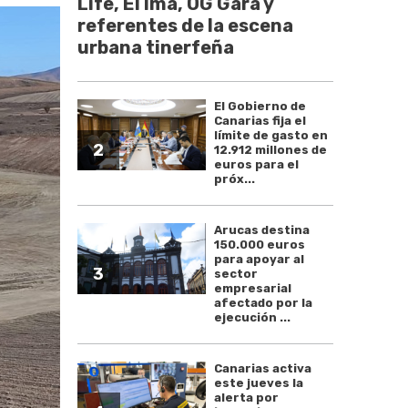
Life, El Ima, OG Gara y
referentes de la escena
urbana tinerfeña
El Gobierno de
Canarias fija el
límite de gasto en
2
12.912 millones de
euros para el
próx...
Arucas destina
150.000 euros
para apoyar al
3
sector
empresarial
afectado por la
ejecución ...
Canarias activa
este jueves la
alerta por