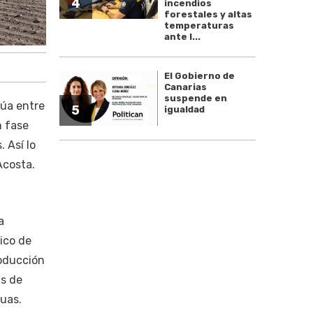
4
incendios
forestales y altas
temperaturas
ante l...
El Gobierno de
Canarias
suspende en
túa entre
5
igualdad
n fase
 Así lo
Acosta.
a
ico de
roducción
as de
uas.