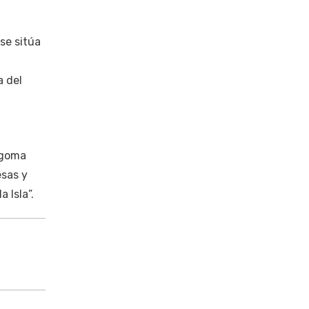
se sitúa
a del
rgoma
esas y
 Isla”.