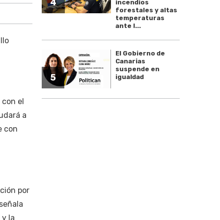
4
incendios
forestales y altas
temperaturas
ante l...
llo
El Gobierno de
Canarias
suspende en
5
igualdad
 con el
yudará a
e con
cción por
 señala
 y la