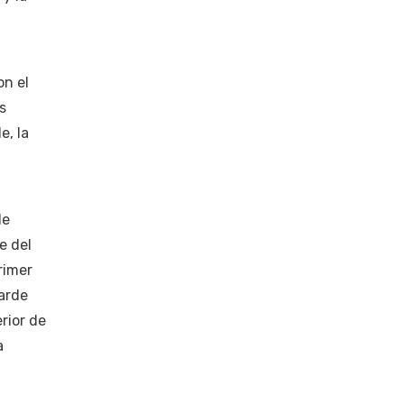
on el
s
e, la
de
e del
rimer
arde
erior de
a