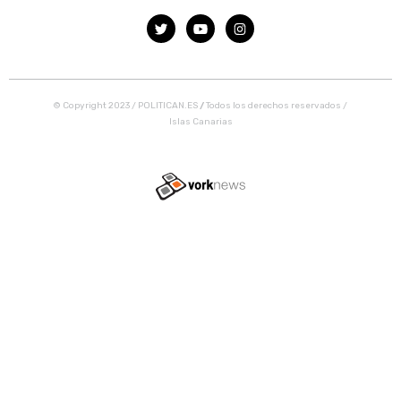
© Copyright 2023 / POLITICAN.ES
/
Todos los derechos reservados /
Islas Canarias
Tweet
Share this selection