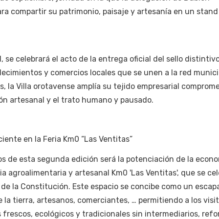
a compartir su patrimonio, paisaje y artesanía en un stand
 se celebrará el acto de la entrega oficial del sello distintiv
lecimientos y comercios locales que se unen a la red munici
, la Villa orotavense amplía su tejido empresarial comprom
ción artesanal y el trato humano y pausado.
iente en la Feria Km0 “Las Ventitas”
os de esta segunda edición será la potenciación de la econ
ia agroalimentaria y artesanal Km0 'Las Ventitas', que se cel
 de la Constitución. Este espacio se concibe como un escap
 la tierra, artesanos, comerciantes, … permitiendo a los visi
 frescos, ecológicos y tradicionales sin intermediarios, ref