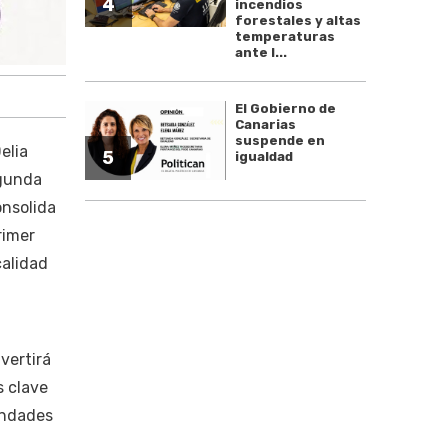
4
incendios
forestales y altas
temperaturas
ante l...
El Gobierno de
Canarias
suspende en
elia
5
igualdad
egunda
onsolida
rimer
calidad
nvertirá
s clave
ondades