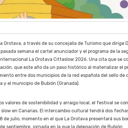
 Orotava, a través de su concejalía de Turismo que dirige D
a pasada semana el cartel anunciador y el programa de la s
 Internacional La Orotava Cittaslow 2026. Una cita que se c
ción, que este año da un paso histórico al materializar el p
iento entre dos municipios de la red española del sello de 
eña y el municipio de Bubión (Granada).
s valores de sostenibilidad y arraigo local, el festival se co
ía slow en Canarias. El intercambio cultural tendrá dos fecha
 18 de julio, momento en el que La Orotava presentará sus b
5 de septiembre, jornada en la que la delegación de Bubión