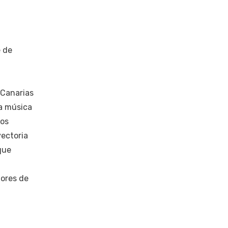
e de
 Canarias
la música
Los
yectoria
que
tores de