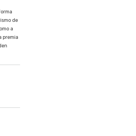
 forma
urismo de
como a
a premia
iden