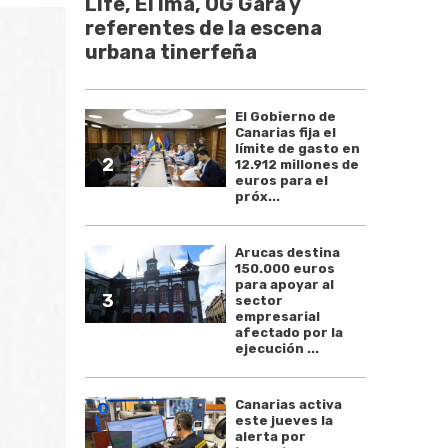
Life, El Ima, OG Gara y
referentes de la escena
urbana tinerfeña
El Gobierno de
Canarias fija el
límite de gasto en
2
12.912 millones de
euros para el
próx...
Arucas destina
150.000 euros
para apoyar al
3
sector
empresarial
afectado por la
ejecución ...
Canarias activa
este jueves la
alerta por