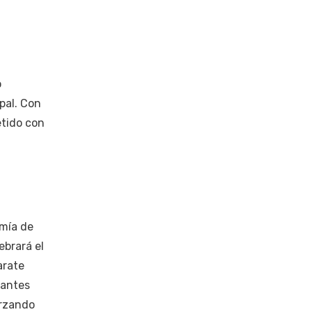
o
pal. Con
etido con
omía de
ebrará el
arate
tantes
orzando