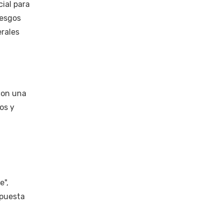
ial para
iesgos
erales
con una
os y
e",
spuesta