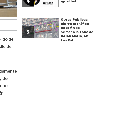
4
igualdad
Obras Públicas
cierra al tráfico
este fin de
5
semana la zona de
Belén María, en
ildo de
Las Pal...
llo del
a
undamente
y del
inúe
ón