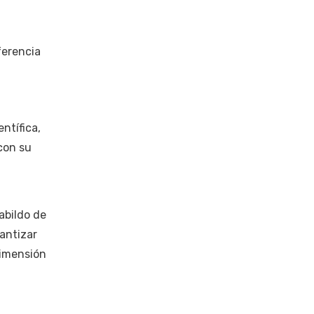
ferencia
ntífica,
con su
abildo de
antizar
dimensión