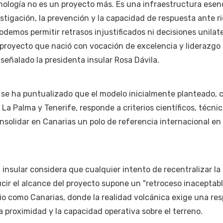
nología no es un proyecto más. Es una infraestructura esenc
estigación, la prevención y la capacidad de respuesta ante r
odemos permitir retrasos injustificados ni decisiones unilat
proyecto que nació con vocación de excelencia y liderazgo
a señalado la presidenta insular Rosa Dávila.
 se ha puntualizado que el modelo inicialmente planteado, 
a Palma y Tenerife, responde a criterios científicos, técnic
nsolidar en Canarias un polo de referencia internacional en
n insular considera que cualquier intento de recentralizar la
ucir el alcance del proyecto supone un "retroceso inaceptabl
io como Canarias, donde la realidad volcánica exige una re
a proximidad y la capacidad operativa sobre el terreno.