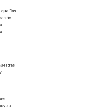
 que “las
eración
jo
de
nuestras
y
nes
poyo a