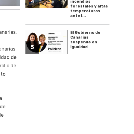
4
incendios
forestales y altas
temperaturas
ante l...
anarias,
El Gobierno de
Canarias
suspende en
5
igualdad
anarias
sidad de
rollo de
to.
a
 de
de