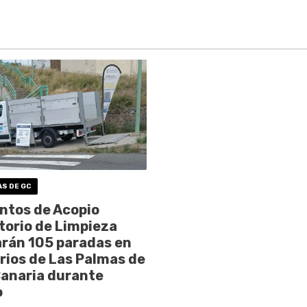
AS DE GC
ntos de Acopio
torio de Limpieza
arán 105 paradas en
rrios de Las Palmas de
anaria durante
o