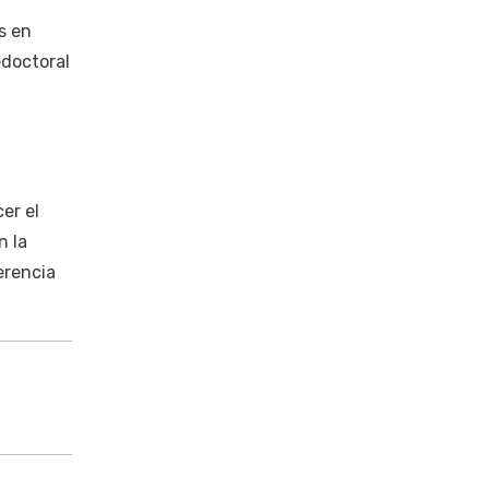
s en
edoctoral
er el
n la
erencia