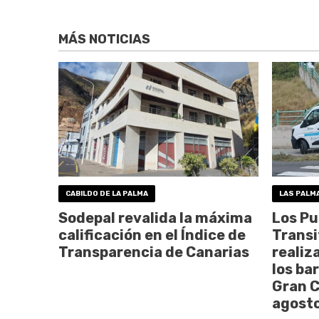
MÁS NOTICIAS
CABILDO DE LA PALMA
LAS PALM
Sodepal revalida la máxima
Los Pu
calificación en el Índice de
Transi
Transparencia de Canarias
realiz
los ba
Gran C
agost