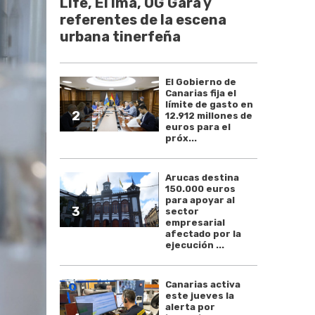
Life, El Ima, OG Gara y
referentes de la escena
urbana tinerfeña
El Gobierno de
Canarias fija el
límite de gasto en
2
12.912 millones de
euros para el
próx...
Arucas destina
150.000 euros
para apoyar al
3
sector
empresarial
afectado por la
ejecución ...
Canarias activa
este jueves la
alerta por