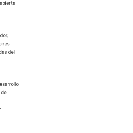
abierta,
dor,
iones
das del
esarrollo
 de
y