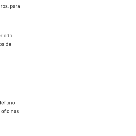
ros, para
eriodo
os de
léfono
 oficinas