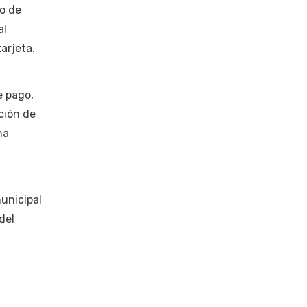
 o de
al
arjeta.
e pago,
ción de
na
municipal
del
a