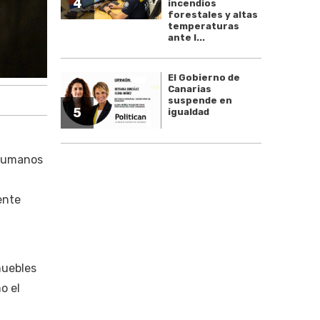
4
incendios
forestales y altas
temperaturas
ante l...
El Gobierno de
Canarias
suspende en
5
igualdad
 Humanos
ente
muebles
o el