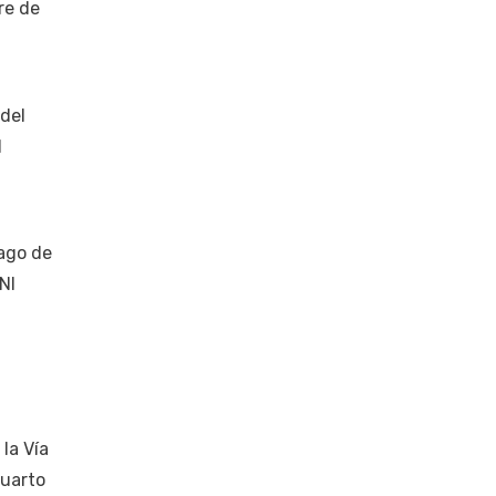
re de
del
l
pago de
NI
 la Vía
cuarto