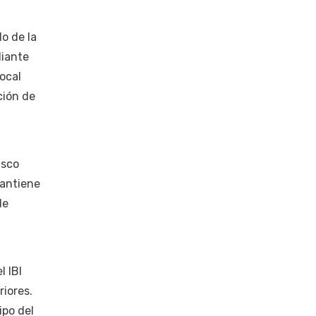
o de la
diante
ocal
ción de
isco
mantiene
de
l IBI
riores.
ipo del