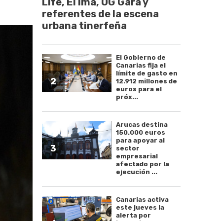
Life, El Ima, OG Gara y
referentes de la escena
urbana tinerfeña
El Gobierno de
Canarias fija el
límite de gasto en
2
12.912 millones de
euros para el
próx...
Arucas destina
150.000 euros
para apoyar al
3
sector
empresarial
afectado por la
ejecución ...
Canarias activa
este jueves la
alerta por