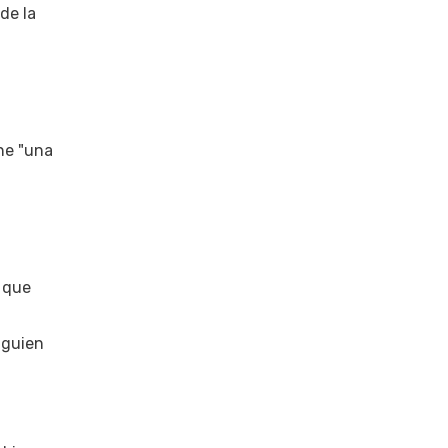
de la
ne "una
o que
lguien