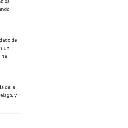
mbios
mando
edado de
es un
, ha
ia de la
élago, y