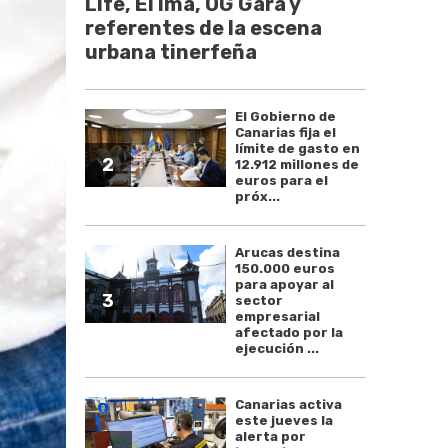
Life, El Ima, OG Gara y
referentes de la escena
urbana tinerfeña
El Gobierno de
Canarias fija el
límite de gasto en
2
12.912 millones de
euros para el
próx...
Arucas destina
150.000 euros
para apoyar al
3
sector
empresarial
afectado por la
ejecución ...
Canarias activa
este jueves la
alerta por