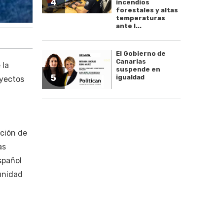
4
incendios
forestales y altas
temperaturas
ante l...
El Gobierno de
Canarias
 la
suspende en
5
igualdad
oyectos
ación de
as
spañol
munidad