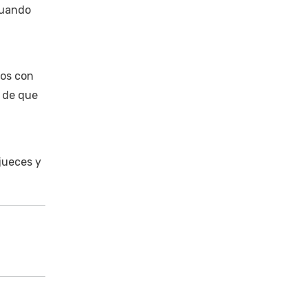
 cuando
sos con
n de que
jueces y