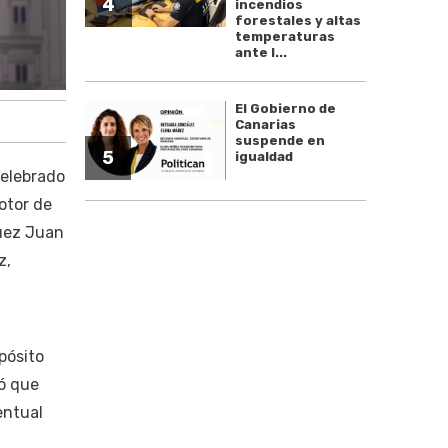
4
incendios
forestales y altas
temperaturas
ante l...
El Gobierno de
Canarias
suspende en
5
igualdad
celebrado
otor de
juez Juan
z,
pósito
ró que
entual