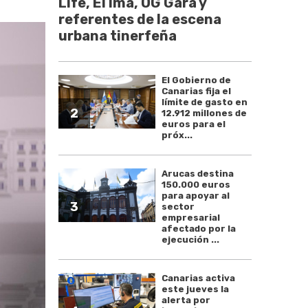
Life, El Ima, OG Gara y
referentes de la escena
urbana tinerfeña
El Gobierno de
Canarias fija el
límite de gasto en
2
12.912 millones de
euros para el
próx...
Arucas destina
150.000 euros
para apoyar al
3
sector
empresarial
afectado por la
ejecución ...
Canarias activa
este jueves la
alerta por