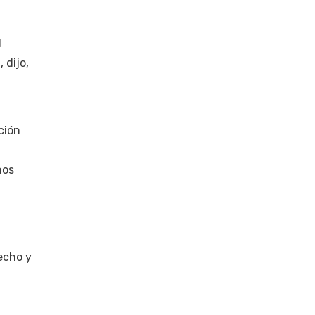
l
 dijo,
ción
nos
echo y