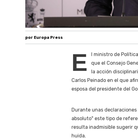
por Europa Press
E
l ministro de Políti
que el Consejo Gene
la acción disciplina
Carlos Peinado en el que afi
esposa del presidente del Go
Durante unas declaraciones a
absoluto" este tipo de refer
resulta inadmisible sugerir 
huida.