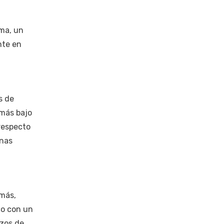
oma, un
nte en
s de
 más bajo
respecto
onas
 más,
co con un
rzos de