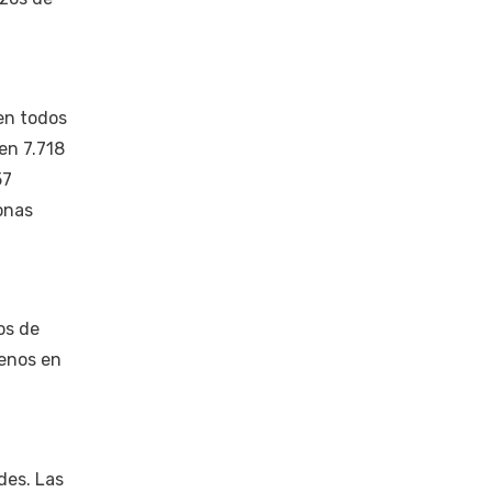
en todos
en 7.718
57
onas
os de
menos en
des. Las