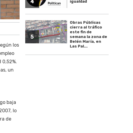
4
igualdad
Obras Públicas
cierra al tráfico
este fin de
5
semana la zona de
Belén María, en
según los
Las Pal...
sempleo
l 0,52%.
nas, un
ago baja
2007, lo
era de