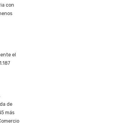
ria con
 menos
ente el
1.187
s
ida de
 45 más
 Comercio