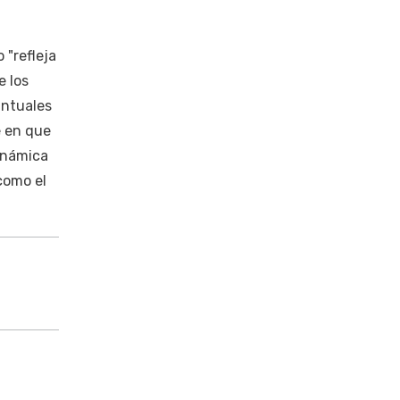
 "refleja
e los
untuales
é en que
inámica
como el