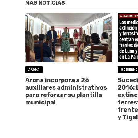
MÁS NOTICIAS
ARONA
GOBIERNO
Arona incorpora a 26
Sucedi
auxiliares administrativos
2016: 
para reforzar su plantilla
extinc
municipal
terres
frente
y Tiga