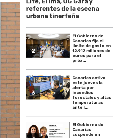
Life, El Ima, OG Gara y
referentes de la escena
urbana tinerfeña
El Gobierno de
Canarias fija el
límite de gasto en
2
12.912 millones de
euros para el
próx...
Canarias activa
este jueves la
alerta por
3
incendios
forestales y altas
temperaturas
ante l...
El Gobierno de
Canarias
suspende en