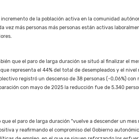
l incremento de la población activa en la comunidad autón
ada vez más personas más personas están activas laboralme
ores.
én que el paro de larga duración se situó al finalizar el me
que representa el 44% del total de desempleados y el nivel
olectivo registró un descenso de 38 personas (-0,06%) con 
mparación con mayo de 2025 la reducción fue de 5.340 pers
 que el paro de larga duración "vuelve a descender un mes
ositiva y reafirmando el compromiso del Gobierno autonómi
políticas de empleo, en el que se siguen reforzando los esfue