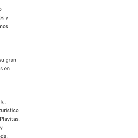
o
es y
amos
 su gran
es en
la,
turístico
Playitas.
 y
eda,