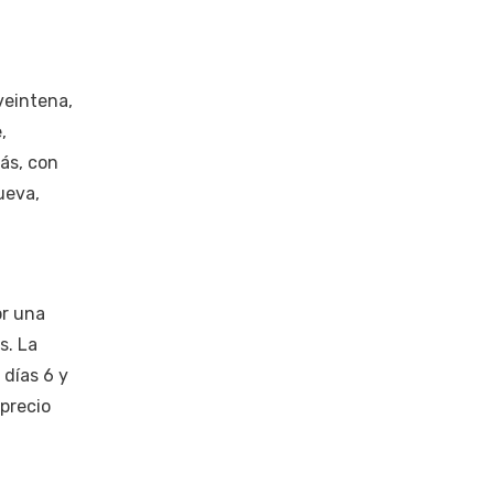
veintena,
,
ás, con
ueva,
or una
s. La
 días 6 y
 precio