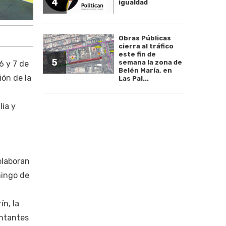
4
igualdad
Obras Públicas
cierra al tráfico
este fin de
5
semana la zona de
6 y 7 de
Belén María, en
ión de la
Las Pal...
ia y
olaboran
mingo de
ín, la
entantes