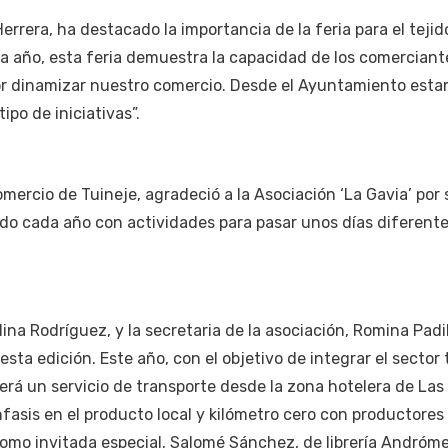
Herrera, ha destacado la importancia de la feria para el tejid
a año, esta feria demuestra la capacidad de los comerciant
or dinamizar nuestro comercio. Desde el Ayuntamiento est
ipo de iniciativas”.
omercio de Tuineje, agradeció a la Asociación ‘La Gavia’ por
ndo cada año con actividades para pasar unos días diferent
Nina Rodríguez, y la secretaria de la asociación, Romina Padil
sta edición. Este año, con el objetivo de integrar el sector 
erá un servicio de transporte desde la zona hotelera de Las 
asis en el producto local y kilómetro cero con productores
Como invitada especial, Salomé Sánchez, de librería Andróm