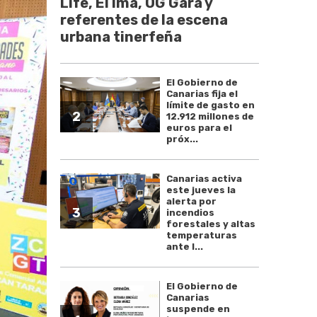
Life, El Ima, OG Gara y
referentes de la escena
urbana tinerfeña
El Gobierno de
Canarias fija el
límite de gasto en
2
12.912 millones de
euros para el
próx...
Canarias activa
este jueves la
alerta por
3
incendios
forestales y altas
temperaturas
ante l...
El Gobierno de
Canarias
suspende en