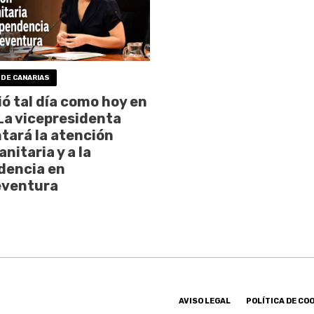
 DE CANARIAS
ó tal día como hoy en
La vicepresidenta
ará la atención
nitaria y a la
dencia en
eventura
AVISO LEGAL
POLÍTICA DE CO