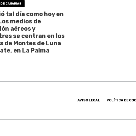
 DE CANARIAS
ó tal día como hoy en
Los medios de
ión aéreos y
tres se centran en los
s de Montes de Luna
late, en La Palma
AVISO LEGAL
POLÍTICA DE CO