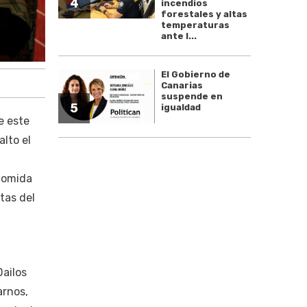
4
incendios
forestales y altas
temperaturas
ante l...
El Gobierno de
Canarias
suspende en
5
igualdad
e este
lto el
 comida
tas del
Dailos
arnos,