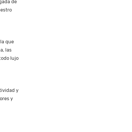
agada de
uestro
 la que
a, las
todo lujo
tividad y
ores y