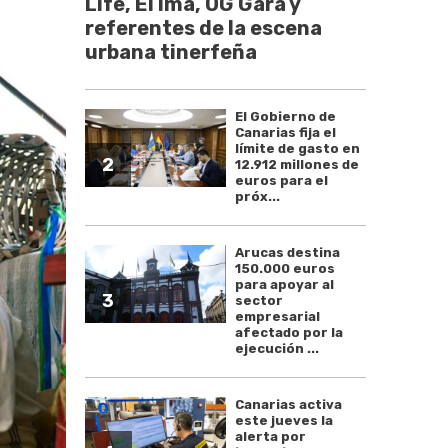
Life, El Ima, OG Gara y
referentes de la escena
urbana tinerfeña
El Gobierno de
Canarias fija el
límite de gasto en
2
12.912 millones de
euros para el
próx...
Arucas destina
150.000 euros
para apoyar al
3
sector
empresarial
afectado por la
ejecución ...
Canarias activa
este jueves la
alerta por