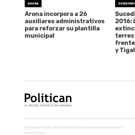
ARONA
GOBIERNO
Arona incorpora a 26
Sucedi
auxiliares administrativos
2016: 
para reforzar su plantilla
extinc
municipal
terres
frente
y Tiga
© Copyright 2023 / POLITICAN.ES
/
Todos los derechos reservados /
Islas Canarias