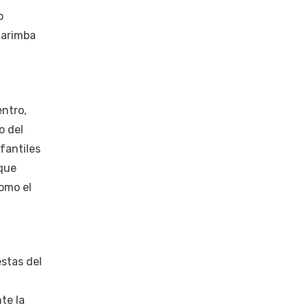
o
Garimba
entro,
o del
fantiles
 que
como el
estas del
te la