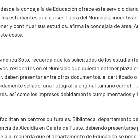
esde la concejalía de Educación ofrece este servicio diari
a los estudiantes que cursen fuera del Municipio, incentivan
ener y continuar sus estudios, afirma la concejala de área, 
ste coste.
mérica Soto, recuerda que las solicitudes de los estudiant
ivos, residentes en el Municipio que quieran obtener plaza en
ar, deben presentar entre otros documentos, el certificado o
bidamente sellado, una fotografía original tamaño carnet, f
tores, así como los impresos debidamente cumplimentados y 
 facilitan en centros culturales, Biblioteca, departamento d
ncia de Alcaldía en Caleta de Fuste, debiendo presentarse 
cejala, recuerda que el departamento de Educación se pone