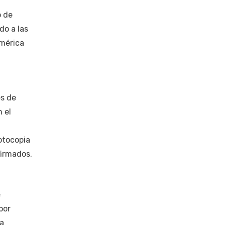
o de
do a las
América
es de
 el
otocopia
firmados.
e
por
 a