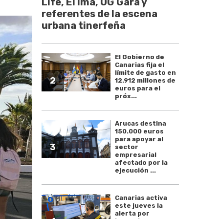
Life, El Ima, OG Gara y
referentes de la escena
urbana tinerfeña
El Gobierno de
Canarias fija el
límite de gasto en
2
12.912 millones de
euros para el
próx...
Arucas destina
150.000 euros
para apoyar al
3
sector
empresarial
afectado por la
ejecución ...
Canarias activa
este jueves la
alerta por