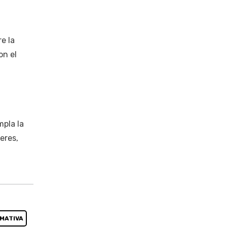
e la
on el
mpla la
eres,
RMATIVA