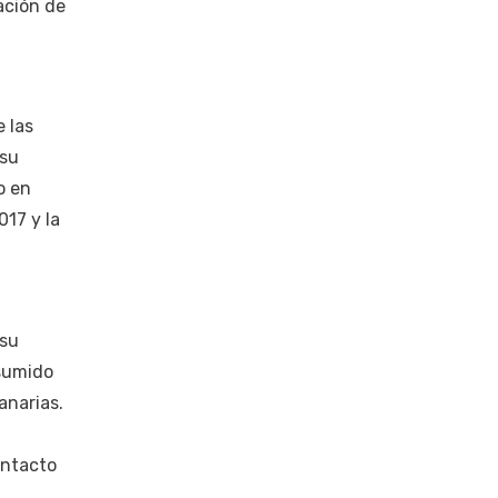
ación de
e las
 su
o en
017 y la
 su
asumido
anarias.
ontacto