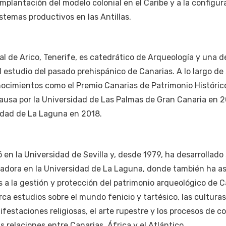
implantación del modelo colonial en el Caribe y a la configur
stemas productivos en las Antillas.
al de Arico, Tenerife, es catedrático de Arqueología y una d
 estudio del pasado prehispánico de Canarias. A lo largo de
nocimientos como el Premio Canarias de Patrimonio Históric
ausa por la Universidad de Las Palmas de Gran Canaria en 2
sidad de La Laguna en 2018.
n la Universidad de Sevilla y, desde 1979, ha desarrollado
gadora en la Universidad de La Laguna, donde también ha 
 a la gestión y protección del patrimonio arqueológico de C
rca estudios sobre el mundo fenicio y tartésico, las culturas
festaciones religiosas, el arte rupestre y los procesos de c
s relaciones entre Canarias, África y el Atlántico.