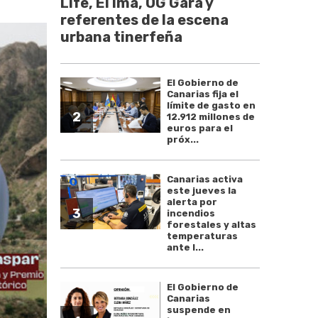
Life, El Ima, OG Gara y
referentes de la escena
urbana tinerfeña
El Gobierno de
Canarias fija el
límite de gasto en
2
12.912 millones de
euros para el
próx...
Canarias activa
este jueves la
alerta por
3
incendios
forestales y altas
temperaturas
ante l...
El Gobierno de
Canarias
suspende en