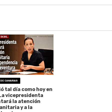
 DE CANARIAS
ó tal día como hoy en
La vicepresidenta
ará la atención
nitaria y a la