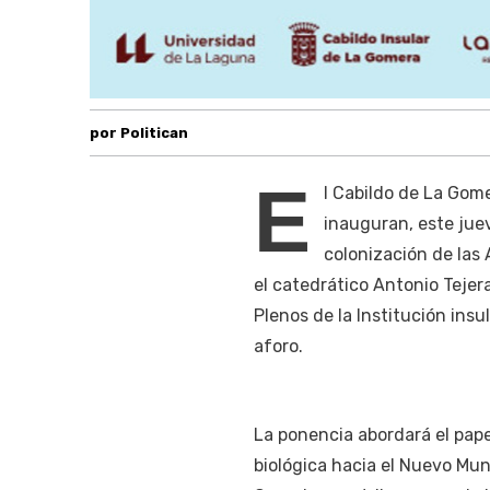
por Politican
E
l Cabildo de La Gom
inauguran, este jue
colonización de las 
el catedrático Antonio Tejera
Plenos de la Institución insu
aforo.
La ponencia abordará el pap
biológica hacia el Nuevo Mu