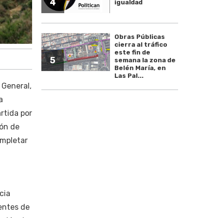
4
igualdad
Obras Públicas
cierra al tráfico
este fin de
5
semana la zona de
Belén María, en
Las Pal...
 General,
a
rtida por
lón de
ompletar
cia
entes de