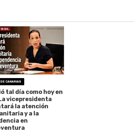
 DE CANARIAS
ó tal día como hoy en
La vicepresidenta
ará la atención
nitaria y a la
dencia en
eventura