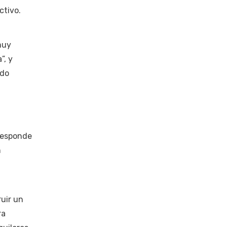
ctivo.
muy
”, y
ndo
 responde
n
uir un
ra