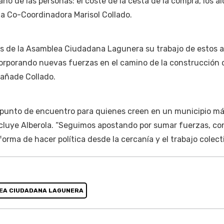
no de las personas: el coste de la cesta de la compra, los al
 la Co-Coordinadora Marisol Collado.
 de la Asamblea Ciudadana Lagunera su trabajo de estos a
corporando nuevas fuerzas en el camino de la construcción 
 añade Collado.
punto de encuentro para quienes creen en un municipio má
luye Alberola. “Seguimos apostando por sumar fuerzas, con
rma de hacer política desde la cercanía y el trabajo colecti
EA CIUDADANA LAGUNERA