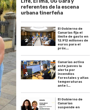
Life, El Ima, OG Gara y
referentes de la escena
urbana tinerfeña
El Gobierno de
Canarias fija el
límite de gasto en
2
12.912 millones de
euros para el
próx...
Canarias activa
este jueves la
alerta por
3
incendios
forestales y altas
temperaturas
ante l...
El Gobierno de
Canarias
suspende en