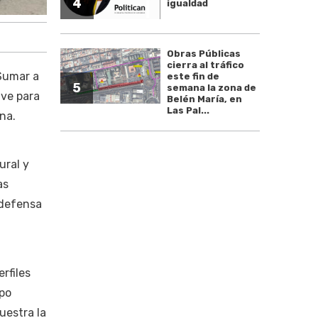
4
igualdad
Obras Públicas
cierra al tráfico
Sumar a
este fin de
5
semana la zona de
ave para
Belén María, en
Las Pal...
na.
ural y
as
 defensa
rfiles
upo
uestra la