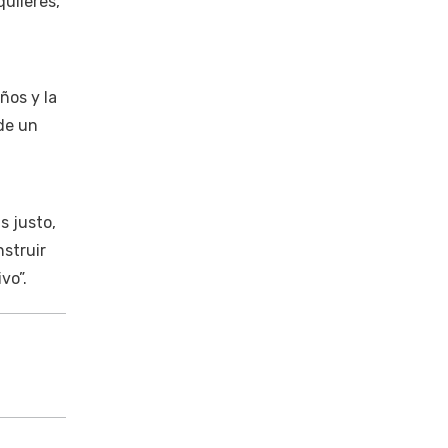
quileres,
ños y la
de un
s justo,
struir
vo”.