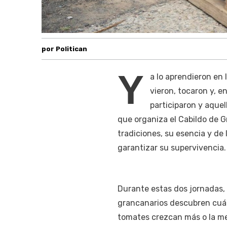
por Politican
Y
a lo aprendieron en 
vieron, tocaron y, e
participaron y aquel
que organiza el Cabildo de G
tradiciones, su esencia y de
garantizar su supervivencia.
Durante estas dos jornadas, 
grancanarios descubren cuál 
tomates crezcan más o la mej