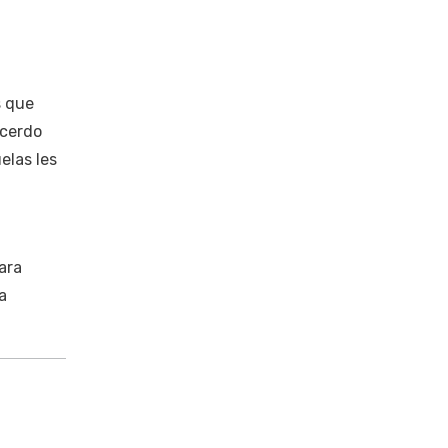
s que
 cerdo
elas les
ara
a