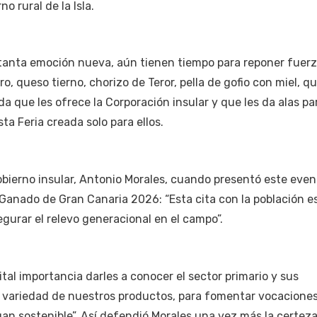
o rural de la Isla.
y tanta emoción nueva, aún tienen tiempo para reponer fuer
o, queso tierno, chorizo de Teror, pella de gofio con miel, 
a que les ofrece la Corporación insular y que les da alas pa
a Feria creada solo para ellos.
 Gobierno insular, Antonio Morales, cuando presentó este eve
e Ganado de Gran Canaria 2026: “Esta cita con la población e
egurar el relevo generacional en el campo”.
tal importancia darles a conocer el sector primario y sus
n variedad de nuestros productos, para fomentar vocaciones
n sostenible”. Así defendió Morales una vez más la certeza