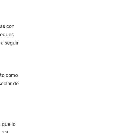
zas con
queques
ra seguir
nto como
scolar de
 que lo
 del