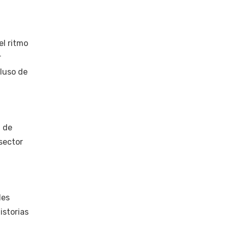
el ritmo
r
luso de
a de
 sector
les
istorias