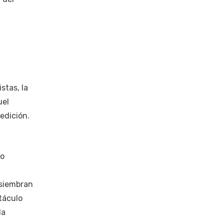
stas, la
uel
edición.
lo
 siembran
táculo
la