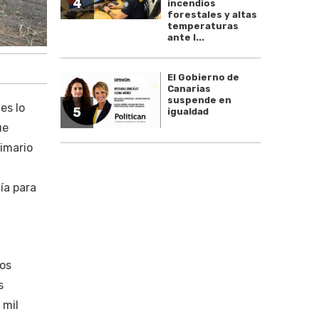
4
incendios
forestales y altas
temperaturas
ante l...
El Gobierno de
Canarias
suspende en
es lo
5
igualdad
ue
rimario
ía para
ios
s
 mil