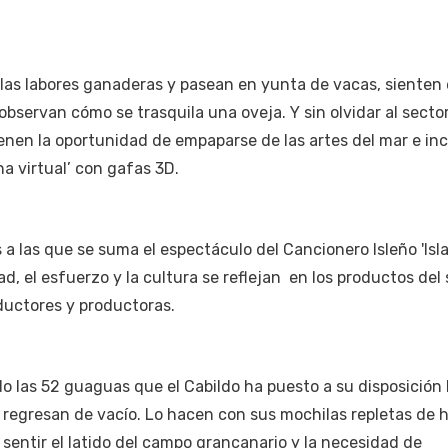
las labores ganaderas y pasean en yunta de vacas, sienten 
 y observan cómo se trasquila una oveja. Y sin olvidar al secto
enen la oportunidad de empaparse de las artes del mar e inc
na virtual’ con gafas 3D.
a las que se suma el espectáculo del Cancionero Isleño 'Isl
dad, el esfuerzo y la cultura se reflejan en los productos del
oductores y productoras.
do las 52 guaguas que el Cabildo ha puesto a su disposición 
 regresan de vacío. Lo hacen con sus mochilas repletas de h
sentir el latido del campo grancanario y la necesidad de