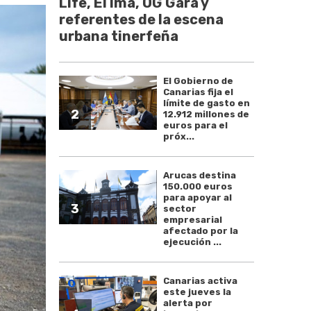
Life, El Ima, OG Gara y
referentes de la escena
urbana tinerfeña
El Gobierno de
Canarias fija el
límite de gasto en
2
12.912 millones de
euros para el
próx...
Arucas destina
150.000 euros
para apoyar al
3
sector
empresarial
afectado por la
ejecución ...
Canarias activa
este jueves la
alerta por