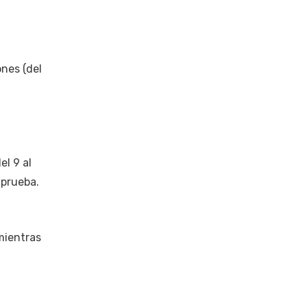
ones (del
el 9 al
 prueba.
 mientras