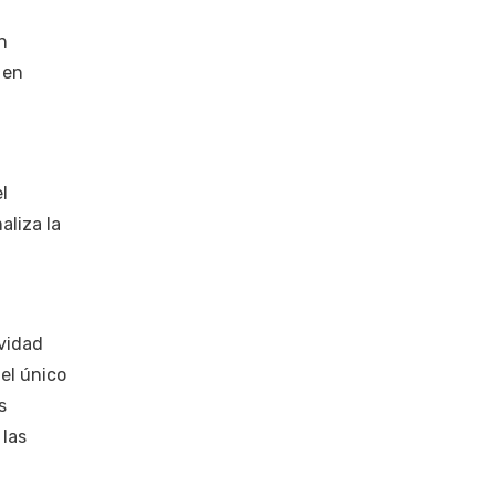
n
 en
l
aliza la
ividad
 el único
s
 las