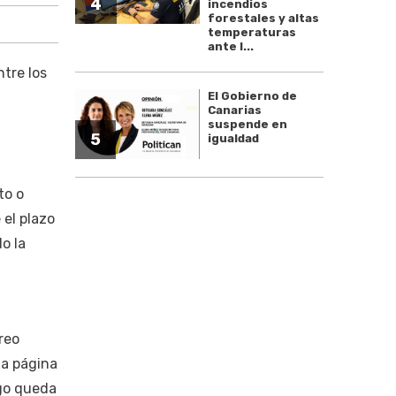
4
incendios
forestales y altas
temperaturas
ante l...
tre los
El Gobierno de
Canarias
suspende en
5
igualdad
to o
 el plazo
o la
reo
la página
ago queda