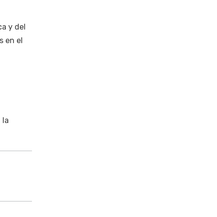
ca y del
s en el
 la