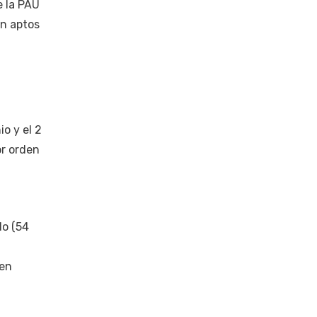
e la PAU
on aptos
io y el 2
or orden
do (54
 en