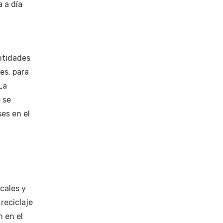
 a día
ntidades
es, para
La
 se
es en el
cales y
reciclaje
n en el