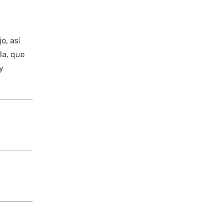
o, así
la, que
y