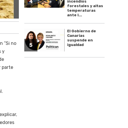
4
incendios
forestales y altas
temperaturas
ante l...
El Gobierno de
Canarias
suspende en
n “Si no
5
igualdad
s y
de
 parte
l.
explicar,
nedores