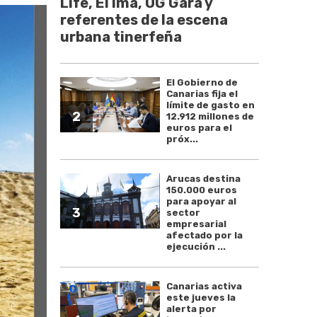
Life, El Ima, OG Gara y
referentes de la escena
urbana tinerfeña
El Gobierno de
Canarias fija el
límite de gasto en
2
12.912 millones de
euros para el
próx...
Arucas destina
150.000 euros
para apoyar al
3
sector
empresarial
afectado por la
ejecución ...
Canarias activa
este jueves la
alerta por