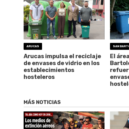
ARUCAS
SAN BART
Arucas impulsa el reciclaje
El áre
de envases de vidrio en los
Bartol
establecimientos
refuer
hosteleros
envase
hostel
MÁS NOTICIAS