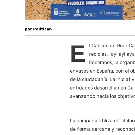
por Politican
E
l Cabildo de Gran Ca
reciclas… ay! ay! ay
Ecoembes, la organi
envases en España, con el ob
de la ciudadanía. La iniciat
entidades desarrollan en Cana
avanzando hacia los objetivo
La campaña utiliza el folclor
de forma cercana y reconoci