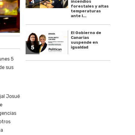
4
incendios
forestales y altas
temperaturas
ante l...
El Gobierno de
Canarias
suspende en
5
igualdad
unes 5
 de sus
jal Josué
ue
rgencias
otros
 a