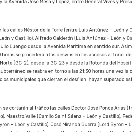
) y la Avenida José Mesa y López, entre General Vives y Pres
las calles Néstor de la Torre (entre Luis Antúnez – León y Ca
León y Castillo), Alfredo Calderón (Luis Antúnez – León y Cas
 Julio Luengo desde la Avenida Marítima en sentido sur. Asi
horas se procederá a los desvíos en los accesos al túnel de
Norte (GC-2), desde la GC-23 y desde la Rotonda del Hospit
subterráneo se reabra en torno a las 21:30 horas una vez la 
icios municipales que cierran el desfilen, hayan superado es
 se cortarán al tráfico las calles Doctor José Ponce Arias (
lo), Maestro Valle (Camilo Saint Sáenz – León y Castillo), Fed
ron – León y Castillo), José Miranda Guerra (Lord Byron – 