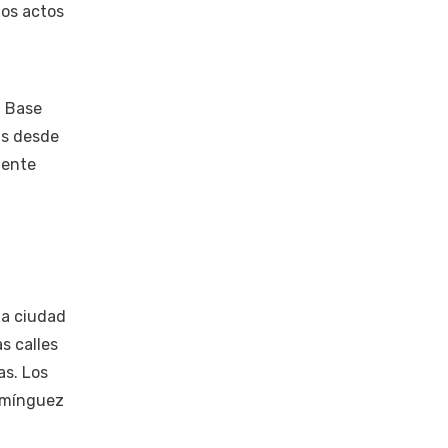
los actos
a Base
as desde
dente
la ciudad
s calles
as. Los
Domínguez