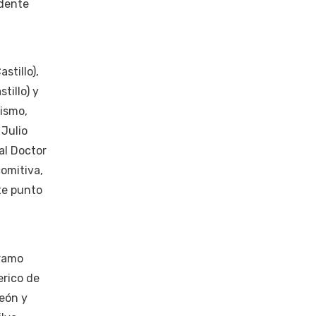
idente
stillo),
tillo) y
mismo,
 Julio
al Doctor
comitiva,
te punto
tramo
erico de
León y