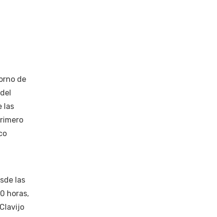
torno de
 del
 las
Primero
co
sde las
00 horas,
Clavijo