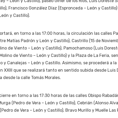
ey – León y Castillo), paseo Giner de los Ríos, Luis Doreste S
llo), Francisco González Díaz (Espronceda – León y Castillo)
eón y Castillo).
rtará, en torno a las 17:00 horas, la circulación las calles P
e Matías Padrón y León y Castillo), Castrillo (15 de Noviem
olino de Viento – León y Castillo), Pamochamoso (Luis Dorest
Molino de Viento – León y Castillo) y la Plaza de La Feria, se
lo y Canalejas – León y Castillo. Asimismo, se procederá a la
n XXIII que se realizará tanto en sentido subida desde Luis
a desde la calle Tomás Morales.
ierre en torno a las 17:30 horas de las calles Obispo Rabadá
Murga (Pedro de Vera – León y Castillo), Cebrián (Alonso Alv
(Pedro de Vera – León y Castillo), Bravo Murillo y Muelle Las