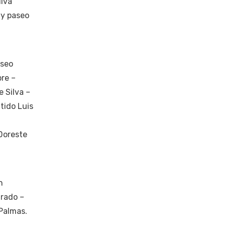
ilva
 y paseo
aseo
bre –
e Silva –
ntido Luis
 Doreste
n
arado –
 Palmas.