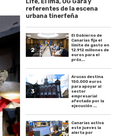
Life, El Ima, OG Gara y
referentes de la escena
urbana tinerfeña
El Gobierno de
Canarias fija el
límite de gasto en
2
12.912 millones de
euros para el
próx...
Arucas destina
150.000 euros
para apoyar al
3
sector
empresarial
afectado por la
ejecución ...
Canarias activa
este jueves la
alerta por