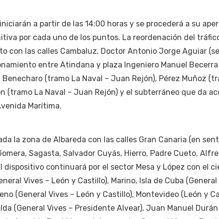
 iniciarán a partir de las 14:00 horas y se procederá a su ape
tiva por cada uno de los puntos. La reordenación del tráfic
to con las calles Cambaluz, Doctor Antonio Jorge Aguiar (s
acionamiento entre Atindana y plaza Ingeniero Manuel Becerra
, Benecharo (tramo La Naval – Juan Rejón), Pérez Muñoz (t
n (tramo La Naval – Juan Rejón) y el subterráneo que da ac
Avenida Marítima.
tada la zona de Albareda con las calles Gran Canaria (en sen
omera, Sagasta, Salvador Cuyás, Hierro, Padre Cueto, Alfre
 dispositivo continuará por el sector Mesa y López con el ci
eral Vives – León y Castillo), Marino, Isla de Cuba (General
reno (General Vives – León y Castillo), Montevideo (León y Cas
Alda (General Vives – Presidente Alvear), Juan Manuel Durán