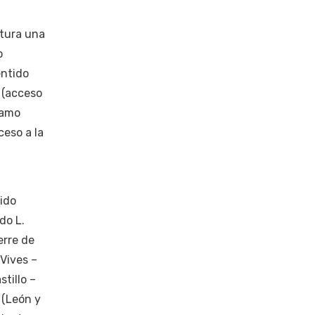
rtura una
o
entido
 (acceso
ramo
ceso a la
tido
do L.
erre de
 Vives –
tillo –
 (León y