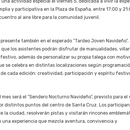
na actividad especial el viernes 5, dedicada a vivir la expe
lia y participativa en la Plaza de España, entre 17:00 y 21:
entro al aire libre para la comunidad juvenil.
 presente también en el esperado “Tardeo Joven Navideño”,
 que los asistentes podrán disfrutar de manualidades, villa
festivo, además de personalizar su propia talega con motiv
ue se celebra en distintas localizaciones según programaci
de cada edición: creatividad, participación y espíritu festiv
l mes será el “Sendero Nocturno Navideño”, previsto para el 
por distintos puntos del centro de Santa Cruz. Los participa
e la ciudad, resolverán pistas y visitarán rincones emblemá
en una experiencia que mezcla aventura, convivencia y