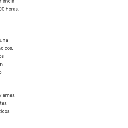
riencia
00 horas,
 una
ncicos,
os
ón
o.
viernes
ntes
ticos