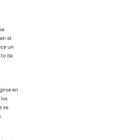
se
 en el
ece un
nto de
girse en
 los
e se
.