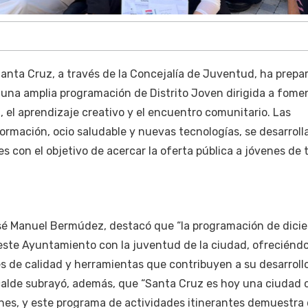
anta Cruz, a través de la Concejalía de Juventud, ha prepa
 una amplia programación de Distrito Joven dirigida a fomen
l, el aprendizaje creativo y el encuentro comunitario. Las
rmación, ocio saludable y nuevas tecnologías, se desarroll
s con el objetivo de acercar la oferta pública a jóvenes de 
osé Manuel Bermúdez, destacó que “la programación de dici
este Ayuntamiento con la juventud de la ciudad, ofreciéndo
s de calidad y herramientas que contribuyen a su desarroll
alcalde subrayó, además, que “Santa Cruz es hoy una ciudad
nes, y este programa de actividades itinerantes demuestra