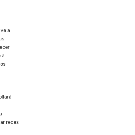
lve a
us
recer
 a
ros
ollará
a
rar redes