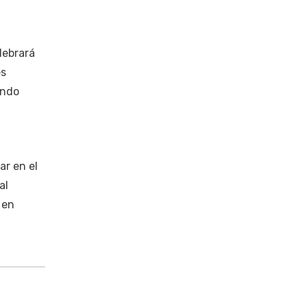
lebrará
es
ando
ar en el
al
 en