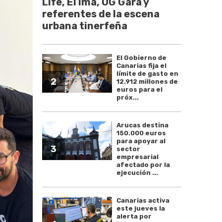
Life, El Ima, OG Gara y
referentes de la escena
urbana tinerfeña
El Gobierno de
Canarias fija el
límite de gasto en
2
12.912 millones de
euros para el
próx...
Arucas destina
150.000 euros
para apoyar al
3
sector
empresarial
afectado por la
ejecución ...
Canarias activa
este jueves la
alerta por