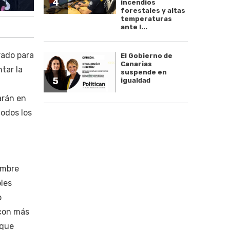
4
incendios
forestales y altas
temperaturas
ante l...
rado para
El Gobierno de
Canarias
tar la
suspende en
5
igualdad
arán en
todos los
embre
les
o
 con más
 que