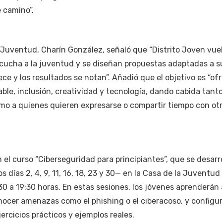
 camino”.
e Juventud, Charín González, señaló que “Distrito Joven vue
ucha a la juventud y se diseñan propuestas adaptadas a s
rece y los resultados se notan”. Añadió que el objetivo es “of
able, inclusión, creatividad y tecnología, dando cabida tanto
o a quienes quieren expresarse o compartir tiempo con ot
el curso “Ciberseguridad para principiantes”, que se desarr
s días 2, 4, 9, 11, 16, 18, 23 y 30— en la Casa de la Juventud
30 a 19:30 horas. En estas sesiones, los jóvenes aprenderán 
nocer amenazas como el phishing o el ciberacoso, y configu
ercicios prácticos y ejemplos reales.