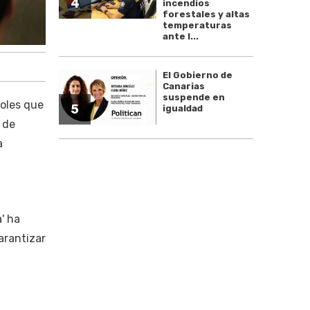
4
incendios
forestales y altas
temperaturas
ante l...
El Gobierno de
Canarias
suspende en
coles que
5
igualdad
 de
a
' ha
arantizar