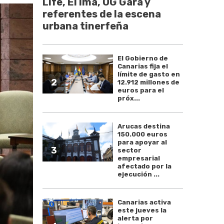
Life, El Ima, OG Gara y
referentes de la escena
urbana tinerfeña
El Gobierno de
Canarias fija el
límite de gasto en
2
12.912 millones de
euros para el
próx...
Arucas destina
150.000 euros
para apoyar al
3
sector
empresarial
afectado por la
ejecución ...
Canarias activa
este jueves la
alerta por