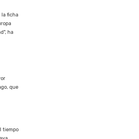
la ficha
uropa
d", ha
yor
ago, que
al tiempo
haya