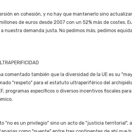
ersión en cohesión, y no hay que mantenerlo sino actualizar 
 millones de euros desde 2007 con un 52% más de costes. E
 a nuestra demanda justa. No pedimos más, pedimos equida
LTRAPERIFICIDAD
ha comentado también que la diversidad de la UE es su "ma
mado "respeto" para el estatuto ultraperiférico del archipiél
EF, programas específicos o diversos incentivos fiscales para
ómico.
"no es un privilegio" sino un acto de "justicia territorial", 
 Canarias como "puente" entre tres continentes de ahí que 