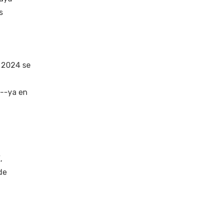
s
n 2024 se
 --ya en
,
de