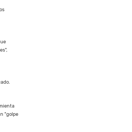
los
que
es",
cado.
amienta
un "golpe