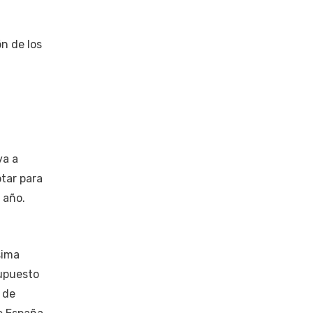
n de los
va a
tar para
 año.
sima
supuesto
 de