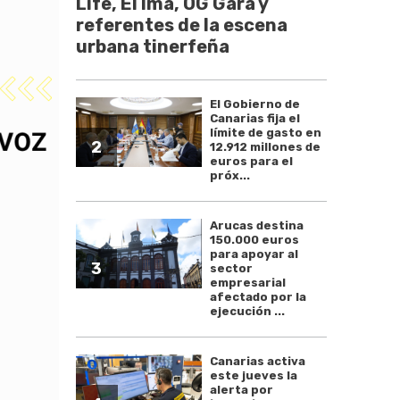
Life, El Ima, OG Gara y
referentes de la escena
urbana tinerfeña
El Gobierno de
Canarias fija el
límite de gasto en
2
12.912 millones de
euros para el
próx...
Arucas destina
150.000 euros
para apoyar al
3
sector
empresarial
afectado por la
ejecución ...
Canarias activa
este jueves la
alerta por