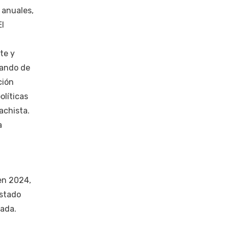
 anuales,
El
te y
lando de
ción
olíticas
achista.
a
 en 2024,
Estado
nada.