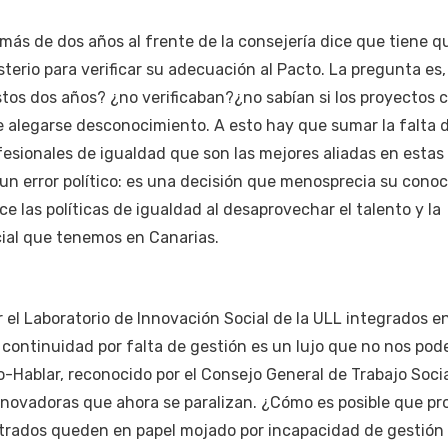
más de dos años al frente de la consejería dice que tiene q
terio para verificar su adecuación al Pacto. La pregunta es,
os dos años? ¿no verificaban?¿no sabían si los proyectos 
e alegarse desconocimiento. A esto hay que sumar la falta 
ofesionales de igualdad que son las mejores aliadas en estas
e un error político: es una decisión que menosprecia su cono
e las políticas de igualdad al desaprovechar el talento y la
ial que tenemos en Canarias.
el Laboratorio de Innovación Social de la ULL integrados en
continuidad por falta de gestión es un lujo que no nos po
o-Hablar, reconocido por el Consejo General de Trabajo Socia
innovadoras que ahora se paralizan. ¿Cómo es posible que p
trados queden en papel mojado por incapacidad de gestión 