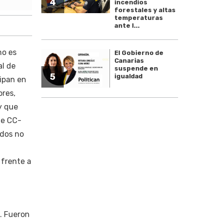
4
incendios
forestales y altas
temperaturas
ante l...
no es
El Gobierno de
Canarias
al de
suspende en
5
igualdad
cipan en
bres,
y que
de CC-
ndos no
 frente a
s. Fueron