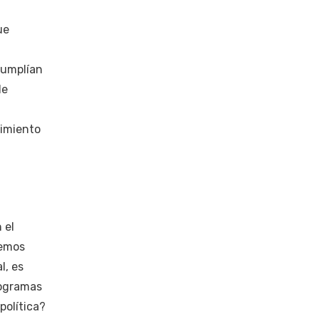
ue
cumplían
de
cimiento
 el
demos
l, es
rogramas
política?