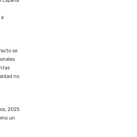
de España
 a
Pacto se
ionales
intas
ualdad no
dos, 2025
como un