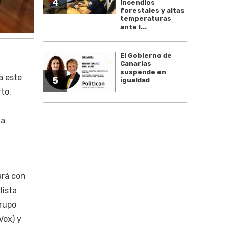
4
incendios
forestales y altas
temperaturas
ante l...
El Gobierno de
Canarias
suspende en
a este
5
igualdad
to,
ca
ará con
lista
Grupo
Vox) y