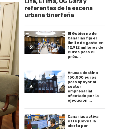
Life, El Ima, OG Gara y
referentes de la escena
urbana tinerfeña
El Gobierno de
Canarias fija el
límite de gasto en
2
12.912 millones de
euros para el
próx...
Arucas destina
150.000 euros
para apoyar al
3
sector
empresarial
afectado por la
ejecución ...
Canarias activa
este jueves la
alerta por