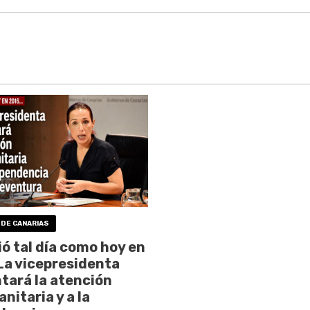
 DE CANARIAS
ó tal día como hoy en
La vicepresidenta
ará la atención
nitaria y a la