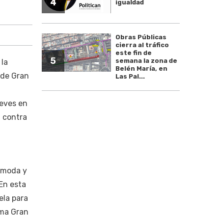
4
igualdad
Obras Públicas
cierra al tráfico
este fin de
5
semana la zona de
 la
Belén María, en
 de Gran
Las Pal...
ueves en
l contra
e moda y
En esta
ela para
ama Gran