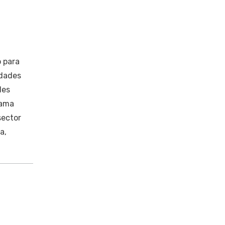
o para
edades
des
rama
sector
a,