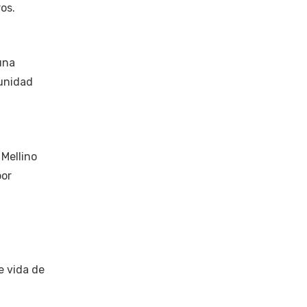
os.
una
tunidad
 Mellino
por
e vida de