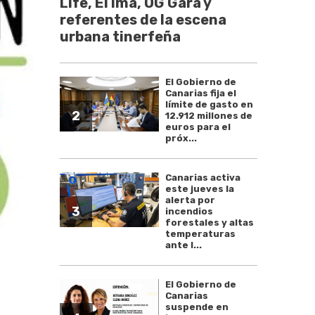
Life, El Ima, OG Gara y
referentes de la escena
urbana tinerfeña
El Gobierno de
Canarias fija el
límite de gasto en
2
12.912 millones de
euros para el
próx...
Canarias activa
este jueves la
alerta por
3
incendios
forestales y altas
temperaturas
ante l...
El Gobierno de
Canarias
suspende en