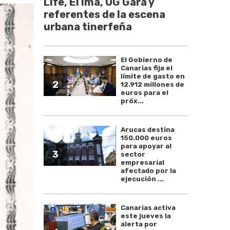
Life, El Ima, OG Gara y
referentes de la escena
urbana tinerfeña
El Gobierno de
Canarias fija el
límite de gasto en
2
12.912 millones de
euros para el
próx...
Arucas destina
150.000 euros
para apoyar al
3
sector
empresarial
afectado por la
ejecución ...
Canarias activa
este jueves la
alerta por