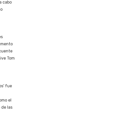
 a cabo
no
es
gumento
ecuente
tive Tom
os' fue
omo el
 de las