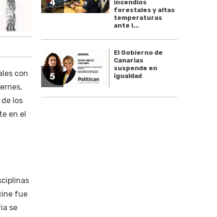
4
incendios
forestales y altas
temperaturas
ante l...
El Gobierno de
Canarias
suspende en
ales con
5
igualdad
iernes,
 de los
te en el
sciplinas
cine fue
ia se