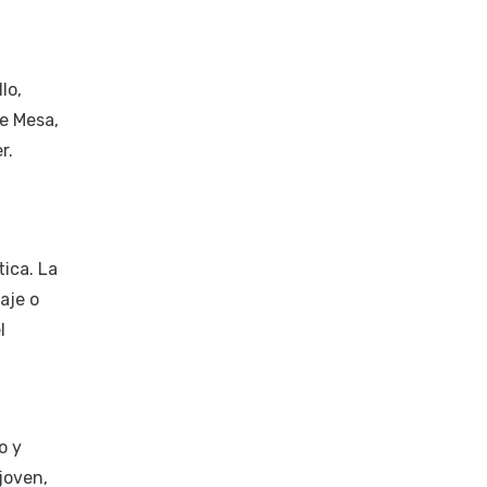
lo,
e Mesa,
r.
ica. La
aje o
l
o y
joven,