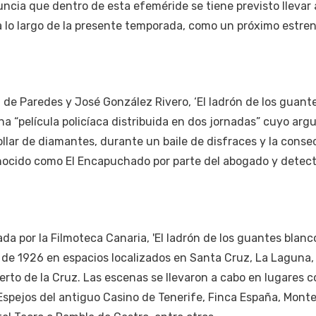
nuncia que dentro de esta efeméride se tiene previsto llevar
 a lo largo de la presente temporada, como un próximo estre
 de Paredes y José González Rivero, ‘El ladrón de los guant
a “película policíaca distribuida en dos jornadas” cuyo ar
collar de diamantes, durante un baile de disfraces y la cons
nocido como El Encapuchado por parte del abogado y detec
da por la Filmoteca Canaria, 'El ladrón de los guantes blanc
 de 1926 en espacios localizados en Santa Cruz, La Laguna,
erto de la Cruz. Las escenas se llevaron a cabo en lugares c
 Espejos del antiguo Casino de Tenerife, Finca España, Monte