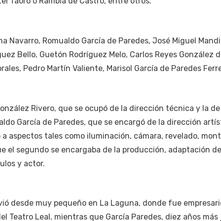
l Taoro o Rambla de Castro, entre otros.
na Navarro, Romualdo García de Paredes, José Miguel Mandil
íguez Bello, Guetón Rodríguez Melo, Carlos Reyes González d
rales, Pedro Martín Valiente, Marisol García de Paredes Ferre
onzález Rivero, que se ocupó de la dirección técnica y la de
do García de Paredes, que se encargó de la dirección artíst
ó a aspectos tales como iluminación, cámara, revelado, mont
ue el segundo se encargaba de la producción, adaptación de
los y actor.
ivió desde muy pequeño en La Laguna, donde fue empresari
el Teatro Leal, mientras que García Paredes, diez años más 