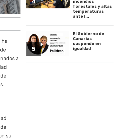
4
incendios
forestales y altas
temperaturas
ante l...
El Gobierno de
Canarias
a ha
suspende en
5
igualdad
 de
inados a
dad
 de
s.
l
dad
 de
on su