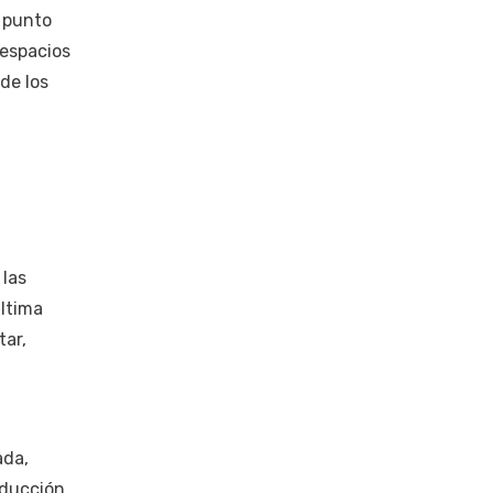
n punto
 espacios
de los
 las
última
tar,
ada,
educción