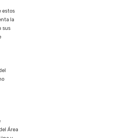
e estos
nta la
n sus
e
del
no
e
del Área