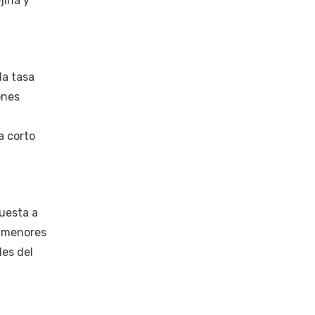
jina y
da tasa
ones
a corto
uesta a
s menores
les del