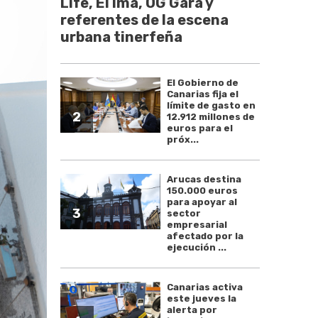
Life, El Ima, OG Gara y
referentes de la escena
urbana tinerfeña
El Gobierno de
Canarias fija el
límite de gasto en
2
12.912 millones de
euros para el
próx...
Arucas destina
150.000 euros
para apoyar al
3
sector
empresarial
afectado por la
ejecución ...
Canarias activa
este jueves la
alerta por