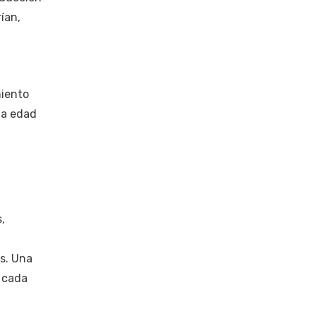
ían,
miento
la edad
,
s. Una
a cada