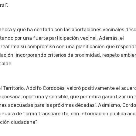
al”.
ahora y que ha contado con las aportaciones vecinales desd
tando por una fuerte participación vecinal. Además, el
eafirma su compromiso con una planificación que responda
lación, incorporando criterios de proximidad, respeto ambie
calde.
l Territorio, Adolfo Cordobés, valoró positivamente el acuer
cesaria, oportuna y sensible, que permitirá garantizar un s
ones adecuadas para las próximas décadas”. Asimismo, Cord
tinuará de forma transparente, con información pública acce
ación ciudadana”.