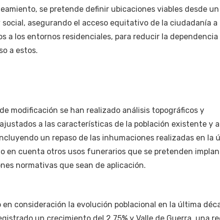
neamiento, se pretende definir ubicaciones viables desde u
y social, asegurando el acceso equitativo de la ciudadanía a
os a los entornos residenciales, para reducir la dependencia 
so a estos.
de modificación se han realizado análisis topográficos y
justados a las características de la población existente y a
incluyendo un repaso de las inhumaciones realizadas en la 
o en cuenta otros usos funerarios que se pretenden implan
nes normativas que sean de aplicación.
o en consideración la evolución poblacional en la última déc
registrado un crecimiento del 2,75% y Valle de Guerra, una r