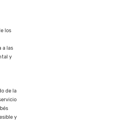
e los
 a las
ntal y
do de la
ervicio
obés
sible y