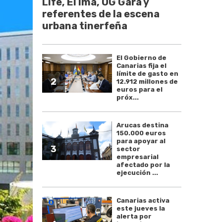
Life, El Ima, OG Gara y
referentes de la escena
urbana tinerfeña
El Gobierno de
Canarias fija el
límite de gasto en
2
12.912 millones de
euros para el
próx...
Arucas destina
150.000 euros
para apoyar al
3
sector
empresarial
afectado por la
ejecución ...
Canarias activa
este jueves la
alerta por