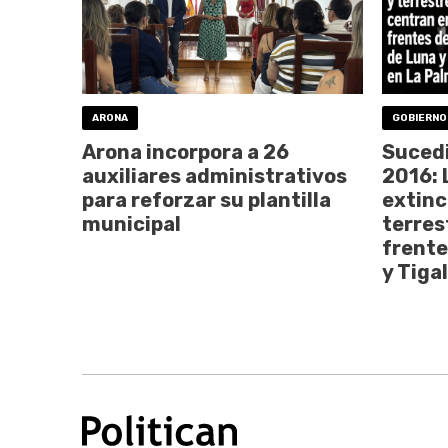
ARONA
GOBIERNO
Arona incorpora a 26
Sucedi
auxiliares administrativos
2016: 
para reforzar su plantilla
extinc
municipal
terres
frente
y Tiga