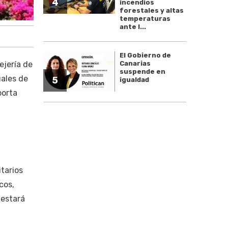
4
incendios
forestales y altas
temperaturas
ante l...
El Gobierno de
ejería de
Canarias
suspende en
uales de
5
igualdad
porta
itarios
cos,
 estará