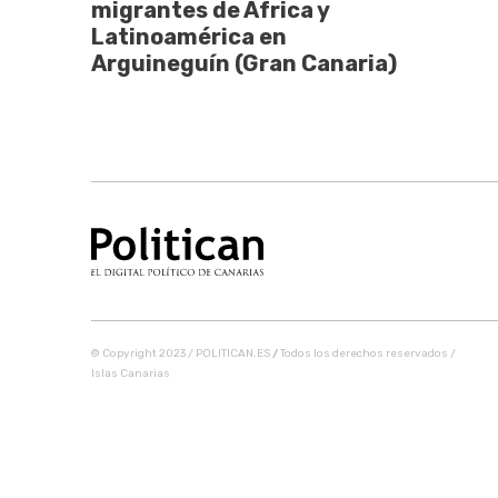
migrantes de África y
Latinoamérica en
Arguineguín (Gran Canaria)
© Copyright 2023 / POLITICAN.ES
/
Todos los derechos reservados /
Islas Canarias
Share this selection