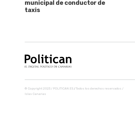
municipal de conductor de
taxis
© Copyright 2023 / POLITICAN.ES
/
Todos los derechos reservados /
Islas Canarias
Share this selection