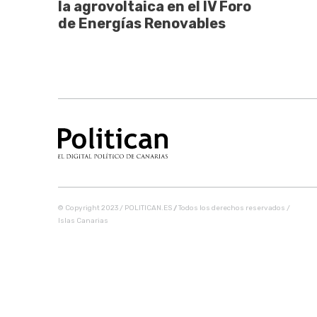
la agrovoltaica en el IV Foro
de Energías Renovables
© Copyright 2023 / POLITICAN.ES
/
Todos los derechos reservados /
Islas Canarias
Share this selection