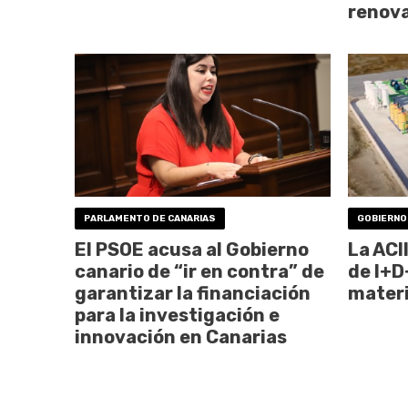
renov
PARLAMENTO DE CANARIAS
GOBIERNO
El PSOE acusa al Gobierno
La ACI
canario de “ir en contra” de
de I+D
garantizar la financiación
materi
para la investigación e
innovación en Canarias