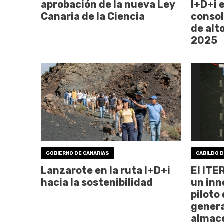
aprobación de la nueva Ley
I+D+i 
Canaria de la Ciencia
consol
de alt
2025
GOBIERNO DE CANARIAS
CABILDO D
Lanzarote en la ruta I+D+i
El ITE
hacia la sostenibilidad
un inn
piloto 
genera
almac