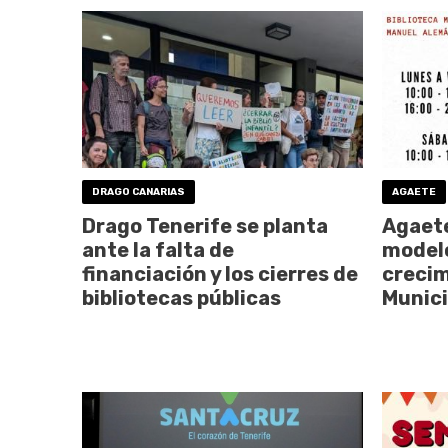
DRAGO CANARIAS
AGAETE
Drago Tenerife se planta
Agaet
ante la falta de
modelo
financiación y los cierres de
crecim
bibliotecas públicas
Munici