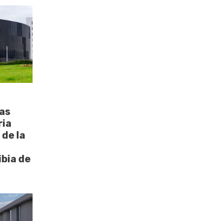
as
ria
 de la
ibia de