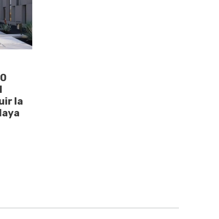
00
l
ir la
laya