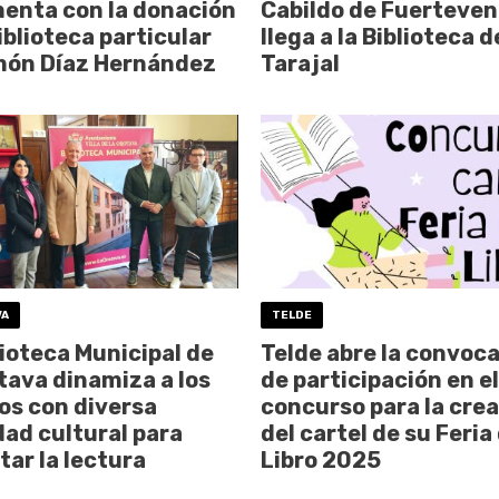
enta con la donación
Cabildo de Fuerteven
biblioteca particular
llega a la Biblioteca 
món Díaz Hernández
Tarajal
VA
TELDE
lioteca Municipal de
Telde abre la convoca
tava dinamiza a los
de participación en el
os con diversa
concurso para la cre
dad cultural para
del cartel de su Feria
ar la lectura
Libro 2025