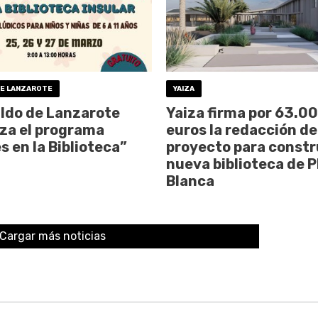
DE LANZAROTE
YAIZA
ildo de Lanzarote
Yaiza firma por 63.0
za el programa
euros la redacción de
s en la Biblioteca”
proyecto para constru
nueva biblioteca de P
Blanca
Cargar más noticias