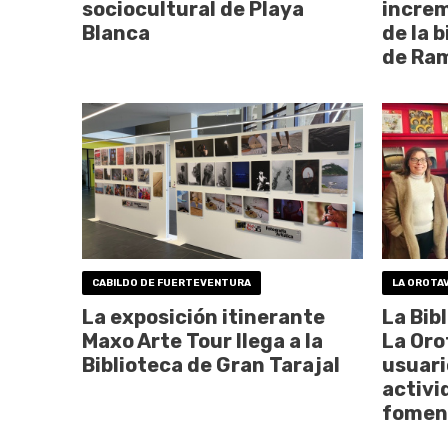
sociocultural de Playa
increm
Blanca
de la 
de Ra
CABILDO DE FUERTEVENTURA
LA OROTA
La exposición itinerante
La Bib
Maxo Arte Tour llega a la
La Oro
Biblioteca de Gran Tarajal
usuari
activi
foment