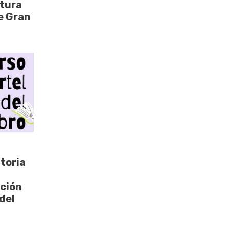
tura
de Gran
toria
ación
 del