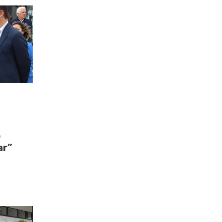
o
ar”