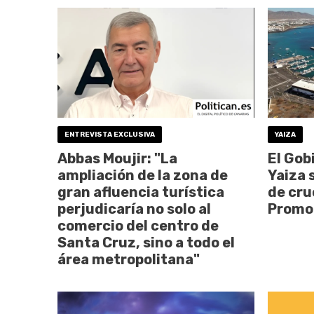
ENTREVISTA EXCLUSIVA
YAIZA
Abbas Moujir: "La
El Gob
ampliación de la zona de
Yaiza 
gran afluencia turística
de cru
perjudicaría no solo al
Promo
comercio del centro de
Santa Cruz, sino a todo el
área metropolitana"