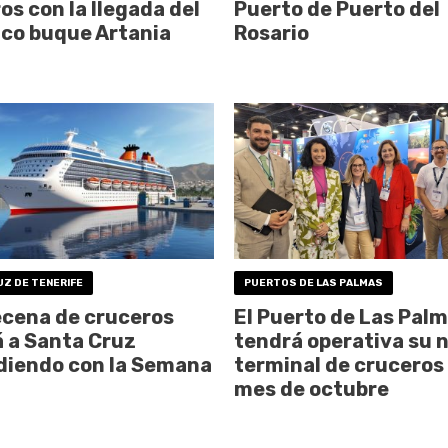
os con la llegada del
Puerto de Puerto del
ico buque Artania
Rosario
UZ DE TENERIFE
PUERTOS DE LAS PALMAS
cena de cruceros
El Puerto de Las Pal
á a Santa Cruz
tendrá operativa su 
diendo con la Semana
terminal de cruceros 
mes de octubre