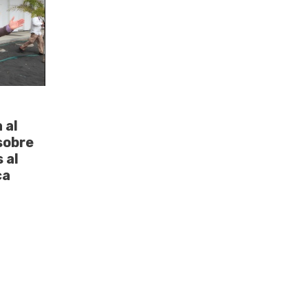
 al
sobre
 al
ca