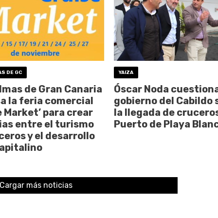
AS DE GC
YAIZA
lmas de Gran Canaria
Óscar Noda cuestiona
a la feria comercial
gobierno del Cabildo 
e Market’ para crear
la llegada de cruceros
ias entre el turismo
Puerto de Playa Blan
ceros y el desarrollo
capitalino
Cargar más noticias