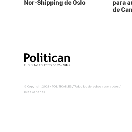
Nor-Shipping de Oslo
para a
de Can
© Copyright 2023 / POLITICAN.ES
/
Todos los derechos reservados /
Islas Canarias
Share this selection