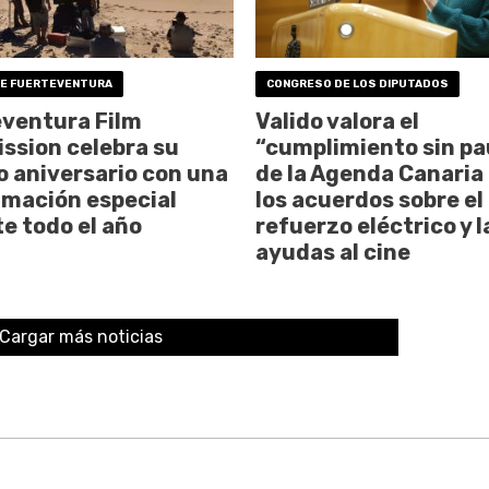
DE FUERTEVENTURA
CONGRESO DE LOS DIPUTADOS
ventura Film
Valido valora el
sion celebra su
“cumplimiento sin pa
 aniversario con una
de la Agenda Canaria 
mación especial
los acuerdos sobre el
e todo el año
refuerzo eléctrico y l
ayudas al cine
Cargar más noticias