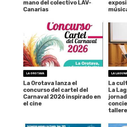
mano del colectivo LAV-
exposi
Canarias
música
LA OROTAVA
LA LAGUN
La Orotava lanza el
La cult
concurso del cartel del
La Lag
Carnaval 2026 inspirado en
jornad
el cine
concie
taller