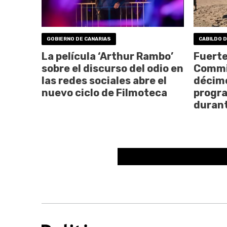
GOBIERNO DE CANARIAS
CABILDO 
La película ‘Arthur Rambo’
Fuerte
sobre el discurso del odio en
Commis
las redes sociales abre el
décimo
nuevo ciclo de Filmoteca
progra
durant