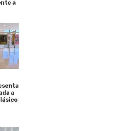
ente a
esenta
ada a
clásico