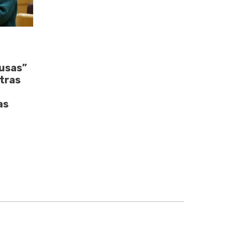
usas”
tras
as