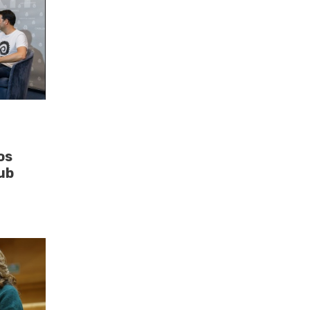
os
ub