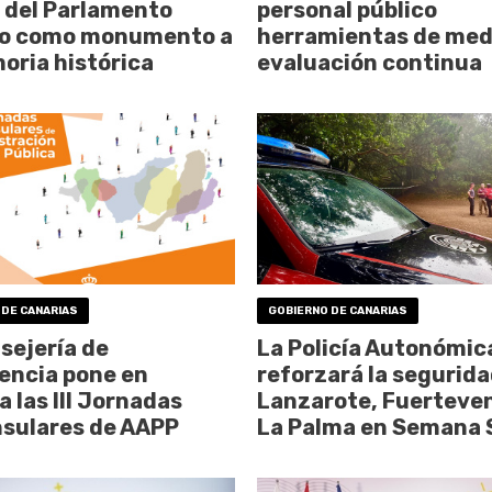
 del Parlamento
personal público
io como monumento a
herramientas de medi
oria histórica
evaluación continua
 DE CANARIAS
GOBIERNO DE CANARIAS
sejería de
La Policía Autonómic
encia pone en
reforzará la segurida
 las III Jornadas
Lanzarote, Fuerteven
nsulares de AAPP
La Palma en Semana 