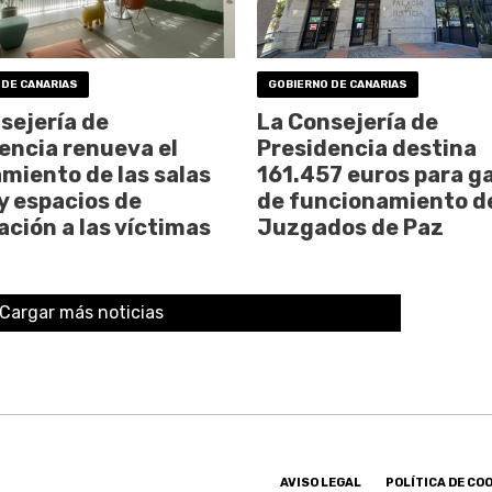
 DE CANARIAS
GOBIERNO DE CANARIAS
sejería de
La Consejería de
encia renueva el
Presidencia destina
miento de las salas
161.457 euros para g
 y espacios de
de funcionamiento de
ación a las víctimas
Juzgados de Paz
Cargar más noticias
AVISO LEGAL
POLÍTICA DE CO