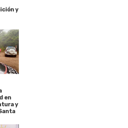
ción y
a
d en
tura y
Santa