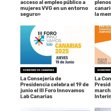
acceso al empleo público a
plenos
mujeres VVG en un entorno
canar
seguro»
la mem
GOBIERNO DE CANARIAS
GOBIERNO
La Consejería de
La Con
Presidencia celebra el 19 de
Presid
junio el III Foro Innovamos
marcha
Lab Canarias
Interi