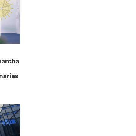
marcha
narias