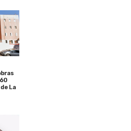
obras
160
 de La