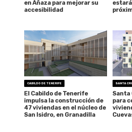
en Añaza para mejorar su
estará
accesibilidad
próxi
CABILDO DE TENERIFE
SANTA CR
El Cabildo de Tenerife
Santa 
impulsa la construcción de
para c
47 viviendas en el núcleo de
vivien
San Isidro, en Granadilla
Cueva