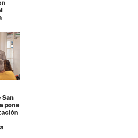
en
l
a
e San
a pone
tación
a