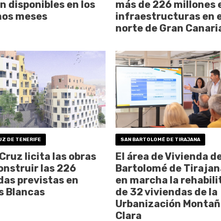
n disponibles en los
más de 226 millones 
mos meses
infraestructuras en e
norte de Gran Canari
UZ DE TENERIFE
SAN BARTOLOMÉ DE TIRAJANA
Cruz licita las obras
El área de Vivienda d
onstruir las 226
Bartolomé de Tirajan
das previstas en
en marcha la rehabili
s Blancas
de 32 viviendas de la
Urbanización Montañ
Clara