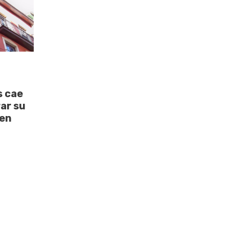
s cae
ar su
 en