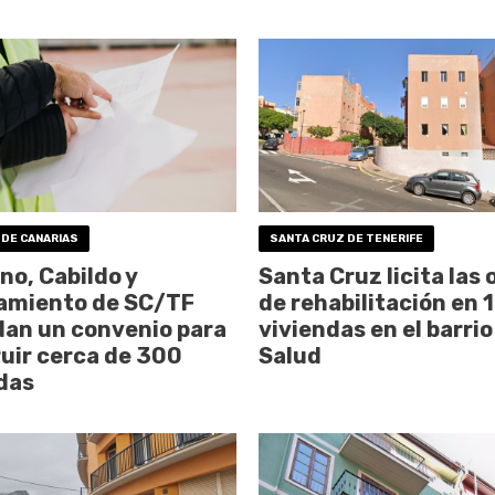
 DE CANARIAS
SANTA CRUZ DE TENERIFE
no, Cabildo y
Santa Cruz licita las 
amiento de SC/TF
de rehabilitación en 
an un convenio para
viviendas en el barrio
uir cerca de 300
Salud
das